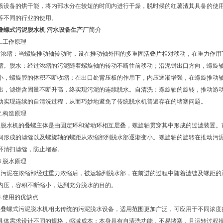
该设备的烘干能，将内部水分在较短的时间内进行干燥，脱时候的红薯渣其具备的使
等不同的行业的使用。
简介
叠螺式污泥脱水机 污水设备生产厂
1.工作原理
浓缩：当螺旋推动轴转动时，设在推动轴外围的多重固活叠片相对移动，在重力作用
缩。脱水：经过浓缩的污泥随着螺旋轴的转动不断往前移动；沿泥饼出口方向，螺旋
小，螺旋腔的体积不断收缩；在出口处背压板的作用下，内压逐渐增强，在螺旋推动
出，滤饼含固量不断升高，终实现污泥的连续脱水。自清洗：螺旋轴的旋转，推动游
动实现连续的自清洗过程，从而巧妙地避免了传统脱水机普遍存在的堵塞问题。
2.构造原理
脱水机的叠螺主体是由固定环和游动环相互层叠，螺旋轴贯穿其中形成的过滤装置。
间形成的滤缝以及螺旋轴的螺距从浓缩部到脱水部逐渐变小。螺旋轴的旋转在推动污
环清扫滤缝，防止堵塞。
3.脱水原理
污泥在浓缩部经过重力浓缩后，被运输到脱水部，在前进的过程中随着滤缝及螺距的
内压，容积不断缩小，达到充分脱水的目的。
4.使用的优缺点
叠螺式污泥脱水机相比传统的污泥脱水设备，适用范围更加广泛，可应用于不同浓度
具体需求设计不同的规格，缩减成本；本身具有自清洗功能，不易堵塞，且运转过程