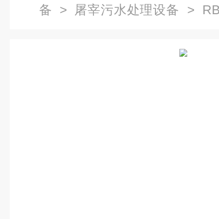
备
>
屠宰污水处理设备
> R
备直供